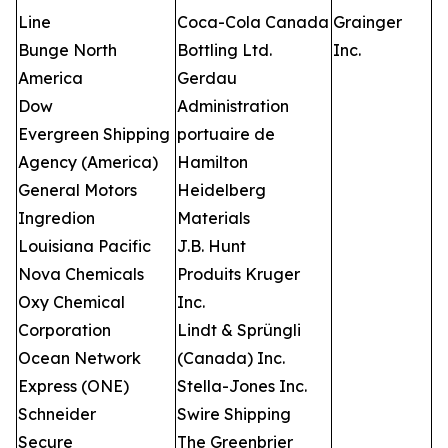
Line
Coca-Cola Canada
Grainger
Bunge North
Bottling Ltd.
Inc.
America
Gerdau
Dow
Administration
Evergreen Shipping
portuaire de
Agency (America)
Hamilton
General Motors
Heidelberg
Ingredion
Materials
Louisiana Pacific
J.B. Hunt
Nova Chemicals
Produits Kruger
Oxy Chemical
Inc.
Corporation
Lindt & Sprüngli
Ocean Network
(Canada) Inc.
Express (ONE)
Stella-Jones Inc.
Schneider
Swire Shipping
Secure
The Greenbrier